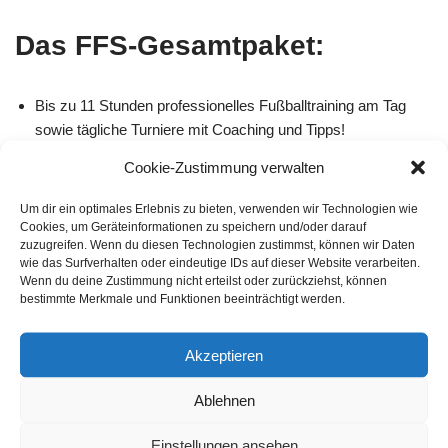
Das FFS-Gesamtpaket:
Bis zu 11 Stunden professionelles Fußballtraining am Tag
sowie tägliche Turniere mit Coaching und Tipps!
Verbessere deine Technik durch unser FFS-Spezialtraining!
Cookie-Zustimmung verwalten
Intensives Torwarttraining bei jedem Camp!
Um dir ein optimales Erlebnis zu bieten, verwenden wir Technologien wie
Cookies, um Geräteinformationen zu speichern und/oder darauf
tolles Nike-Trikot sowie Pokal! Weitere Pokale gibt es zu
zuzugreifen. Wenn du diesen Technologien zustimmst, können wir Daten
gewinnen.
wie das Surfverhalten oder eindeutige IDs auf dieser Website verarbeiten.
Wenn du deine Zustimmung nicht erteilst oder zurückziehst, können
bestimmte Merkmale und Funktionen beeinträchtigt werden.
Das offizielle Video zu den
einmaligen FFS-Fussballcamps
Akzeptieren
Ablehnen
Einstellungen ansehen