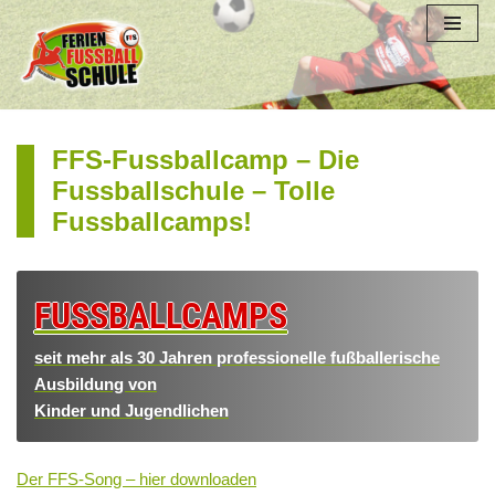
Zum
Inhalt
springen
FFS-Fussballcamp – Die
Fussballschule – Tolle
Fussballcamps!
FUSSBALLCAMPS
seit mehr als 30 Jahren professionelle fußballerische
Ausbildung von
Kinder und Jugendlichen
Der FFS-Song –
hier downloaden