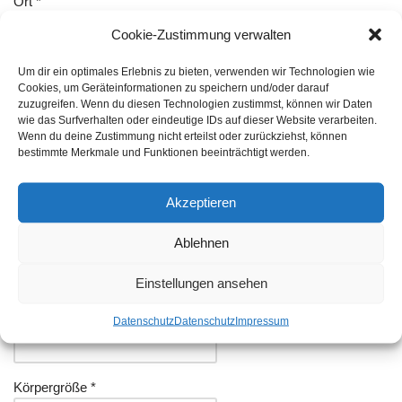
Ort *
Cookie-Zustimmung verwalten
Um dir ein optimales Erlebnis zu bieten, verwenden wir Technologien wie
Vorwahl *
Cookies, um Geräteinformationen zu speichern und/oder darauf
/
zuzugreifen. Wenn du diesen Technologien zustimmst, können wir Daten
wie das Surfverhalten oder eindeutige IDs auf dieser Website verarbeiten.
Wenn du deine Zustimmung nicht erteilst oder zurückziehst, können
bestimmte Merkmale und Funktionen beeinträchtigt werden.
Telefonnummer *
Akzeptieren
Handynummer
Ablehnen
Einstellungen ansehen
E-Mail Adresse *
Datenschutz
Datenschutz
Impressum
Körpergröße *