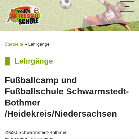
Zum
Inhalt
springen
Startseite
»
Lehrgänge
Lehrgänge
Fußballcamp und
Fußballschule Schwarmstedt-
Bothmer
/Heidekreis/Niedersachsen
29690 Schwarmstedt-Bothmer