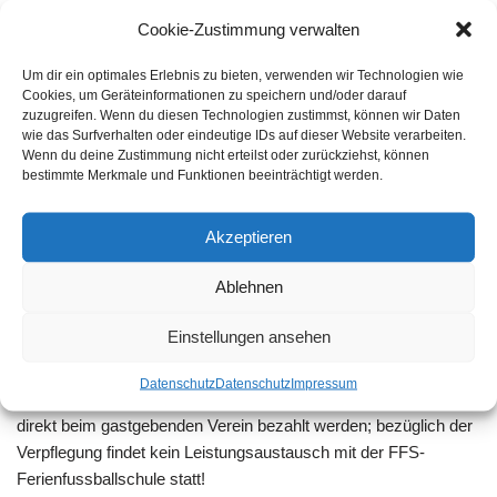
03.07.2026 - 05.07.2026
Cookie-Zustimmung verwalten
Preis: FFS-Preis für Fußballschule 165,-€ inkl. USt. / Kosten für
Verpflegung an den SV Bothmer: 0,-€
Um dir ein optimales Erlebnis zu bieten, verwenden wir Technologien wie
Cookies, um Geräteinformationen zu speichern und/oder darauf
Lehrgangsbeschreibung:
zuzugreifen. Wenn du diesen Technologien zustimmst, können wir Daten
wie das Surfverhalten oder eindeutige IDs auf dieser Website verarbeiten.
Wenn du deine Zustimmung nicht erteilst oder zurückziehst, können
bestimmte Merkmale und Funktionen beeinträchtigt werden.
3 Tage Fußballschule!!! Fußballcamp auf der Sportanlage in
Schwarmstedt-Bothmer, Sportanlage Schulstr., mit 22 Stunden
Akzeptieren
Fußballschule inkl. Nike-Trikot, Pokalen, Ballkanone,
Sportstations, Trampolinen und dem tollen FFS-
Ablehnen
Trainingskonzept. Alle Trainingseinheiten mit FFS-Trainerteam!
Einstellungen ansehen
Der gastgebende Verein organisiert in Eigenregie die
Verpflegung der Kinder, die dafür entstehenden
Datenschutz
Datenschutz
Impressum
Verpflegungskosten (siehe oben) sollen am ersten Camptag
direkt beim gastgebenden Verein bezahlt werden; bezüglich der
Verpflegung findet kein Leistungsaustausch mit der FFS-
Ferienfussballschule statt!