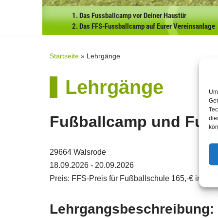
1. Das Fussballcamp vor Deiner Haustür
2. Das FFS-Fussballcamp auf Eurer Vereinsanlage
Startseite
»
Lehrgänge
Lehrgänge
Um 
Ger
Tec
Fußballcamp und Fußb
die
kön
29664 Walsrode
18.09.2026 - 20.09.2026
Preis: FFS-Preis für Fußballschule 165,-€ inkl.
Lehrgangsbeschreibung: