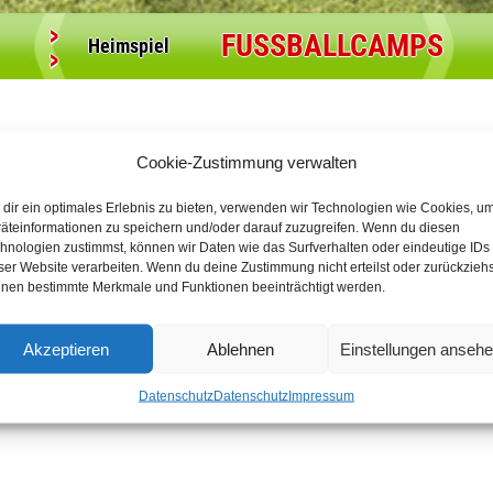
>
FUSSBALLCAMPS
Heimspiel
>
Cookie-Zustimmung verwalten
dir ein optimales Erlebnis zu bieten, verwenden wir Technologien wie Cookies, u
äteinformationen zu speichern und/oder darauf zuzugreifen. Wenn du diesen
hnologien zustimmst, können wir Daten wie das Surfverhalten oder eindeutige IDs
allschule Walsrode/Heidekre
ser Website verarbeiten. Wenn du deine Zustimmung nicht erteilst oder zurückziehs
nen bestimmte Merkmale und Funktionen beeinträchtigt werden.
Akzeptieren
Ablehnen
Einstellungen anseh
Datenschutz
Datenschutz
Impressum
 USt. / Kosten für Verpflegung an die SGW Germania Walsrode: 3