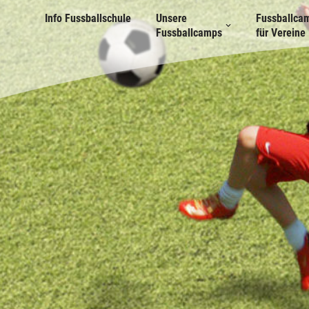
Info Fussballschule
Unsere
Fussballca
Fussballcamps
für Vereine