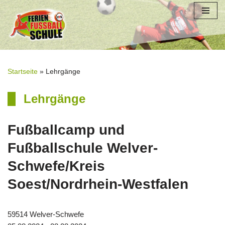
Zum
Inhalt
springen
Startseite
»
Lehrgänge
Lehrgänge
Fußballcamp und
Fußballschule Welver-
Schwefe/Kreis
Soest/Nordrhein-Westfalen
59514 Welver-Schwefe