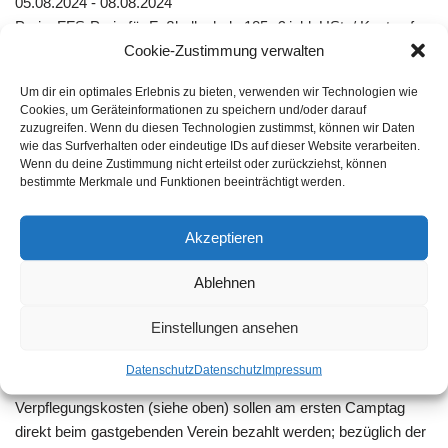
05.08.2024 - 08.08.2024
Preis: FFS-Preis für Fußballschule 185,-€ inkl. USt. / Kosten f.
Cookie-Zustimmung verwalten
Verpfl.an den TuS Schwefe 30,-€
Um dir ein optimales Erlebnis zu bieten, verwenden wir Technologien wie
Lehrgangsbeschreibung:
Cookies, um Geräteinformationen zu speichern und/oder darauf
zuzugreifen. Wenn du diesen Technologien zustimmst, können wir Daten
wie das Surfverhalten oder eindeutige IDs auf dieser Website verarbeiten.
Wenn du deine Zustimmung nicht erteilst oder zurückziehst, können
ausgebucht! Anmeldungen nur noch hier über die Warteliste! 4
bestimmte Merkmale und Funktionen beeinträchtigt werden.
Tage Fussballschule!!! Fussballcamp auf der Sportanlage in
Welver-Schwefe mit 31 Stunden Fußballschule inkl. tollem
Akzeptieren
Trikot, Pokalen, Ballkanone, den neuen Sportstations,
Trampolinen und dem tollen FFS- Trainingskonzept. Alle
Ablehnen
Trainingseinheiten mit FFS-Trainerteam! Tag 1-3: 9:30-17:30 Uhr
/ Tag 4: 9:30-16:30 Uhr
Einstellungen ansehen
Der gastgebende Verein organisiert in Eigenregie die
Datenschutz
Datenschutz
Impressum
Verpflegung der Kinder, die dafür entstehenden
Verpflegungskosten (siehe oben) sollen am ersten Camptag
direkt beim gastgebenden Verein bezahlt werden; bezüglich der